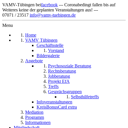
VAMV-Tübingen bei
facebook
--- Coronabedingt fallen bis auf
Weiteres keine der geplanten Veranstaltungen aus! ---
07071 / 23517
info@vamv-tuebingen.de
Menu
Home
VAMV Tübingen
Geschäftsstelle
Vorstand
Bildergalerie
Angebote
Psychosoziale Beratung
Rechtsberatung
Jobberatung
Projekt EfA
Treffs
Gesprächsgruppen
Selbsthilfetreffs
Infoveranstaltungen
KreisBonusCard extra
Mediation
Programm
Informationen
Mitgliedschaft