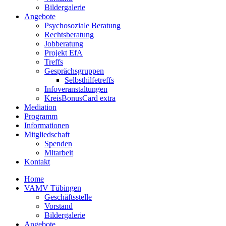
Bildergalerie
Angebote
Psychosoziale Beratung
Rechtsberatung
Jobberatung
Projekt EfA
Treffs
Gesprächsgruppen
Selbsthilfetreffs
Infoveranstaltungen
KreisBonusCard extra
Mediation
Programm
Informationen
Mitgliedschaft
Spenden
Mitarbeit
Kontakt
Home
VAMV Tübingen
Geschäftsstelle
Vorstand
Bildergalerie
Angebote