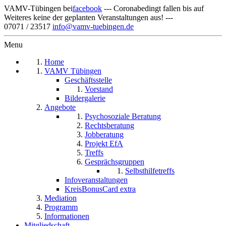
VAMV-Tübingen bei
facebook
--- Coronabedingt fallen bis auf
Weiteres keine der geplanten Veranstaltungen aus! ---
07071 / 23517
info@vamv-tuebingen.de
Menu
Home
VAMV Tübingen
Geschäftsstelle
Vorstand
Bildergalerie
Angebote
Psychosoziale Beratung
Rechtsberatung
Jobberatung
Projekt EfA
Treffs
Gesprächsgruppen
Selbsthilfetreffs
Infoveranstaltungen
KreisBonusCard extra
Mediation
Programm
Informationen
Mitgliedschaft