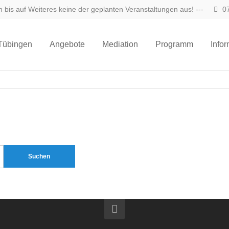
n bis auf Weiteres keine der geplanten Veranstaltungen aus! ---
07
übingen
Angebote
Mediation
Programm
Info
Suchen