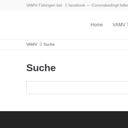
VAMV-Tübingen bei
facebook
--- Coronabedingt falle
Home
VAMV T
VAMV
Suche
Suche