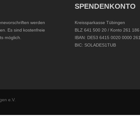
SPENDENKONTO
enevorschriften werden
Kreissparkasse Tübingen
en. Es sind kostenfreie
BLZ 641 500 20 / Konto 261 186
ts möglich.
IBAN: DE53 6415 0020 0000 26
BIC: SOLADES1TUB
gen e.V.